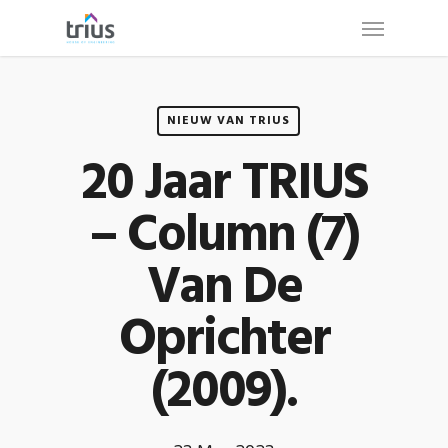
Skip
Menu
to
main
content
NIEUW VAN TRIUS
20 Jaar TRIUS
– Column (7)
Van De
Oprichter
(2009).