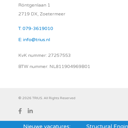
Röntgenlaan 1
2719 DX, Zoetermeer
T: 079-3619010
E: info@trius.nl
KvK nummer: 27257553
BTW nummer: NL811904969B01
© 2026 TRIUS. All Rights Reserved
facebook
linkedin
Nieuwe vacatures:
Structural Engineer (Snr