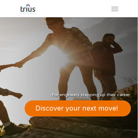
Skip
Menu
to
main
content
For engineers stepping up their career.
Discover your next move!