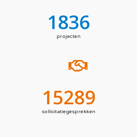
1836
projecten
15289
sollicitatiegesprekken